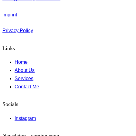
Imprint
Privacy Policy
Links
Home
About Us
Services
Contact Me
Socials
Instagram
Newsletter - coming soon